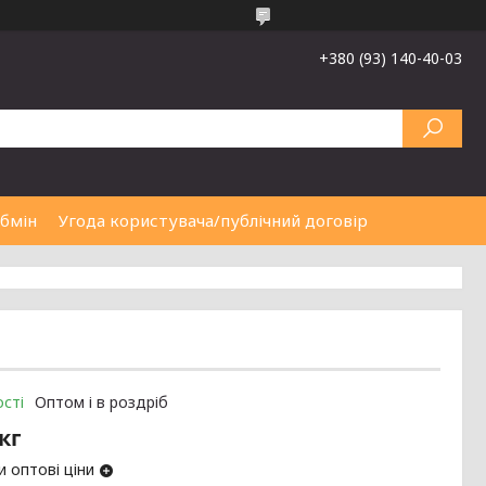
+380 (93) 140-40-03
обмін
Угода користувача/публічний договір
сті
Оптом і в роздріб
/кг
 оптові ціни