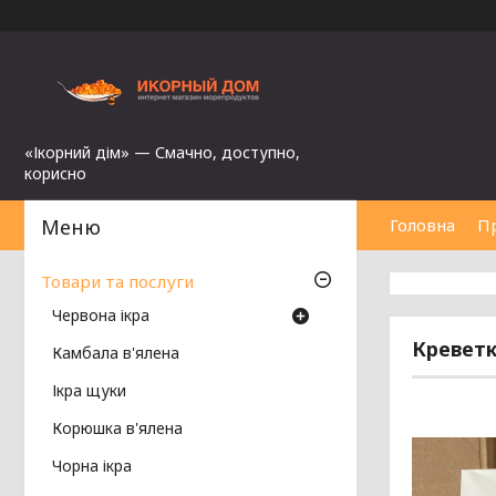
«Ікорний дім» — Смачно, доступно,
корисно
Головна
П
Товари та послуги
Червона ікра
Креветк
Камбала в'ялена
Ікра щуки
Корюшка в'ялена
Чорна ікра