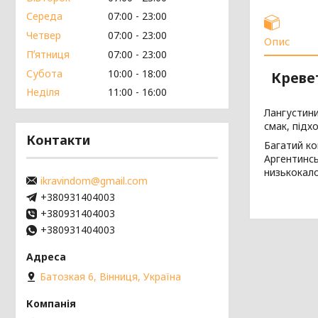
Середа
07:00
23:00
Четвер
07:00
23:00
Опис
Пʼятниця
07:00
23:00
Субота
10:00
18:00
Кревет
Неділя
11:00
16:00
Лангустини
смак, підхо
Контакти
Багатий ко
Аргентинсь
низькокало
ikravindom@gmail.com
+380931404003
+380931404003
+380931404003
Батозкая 6, Вінниця, Україна