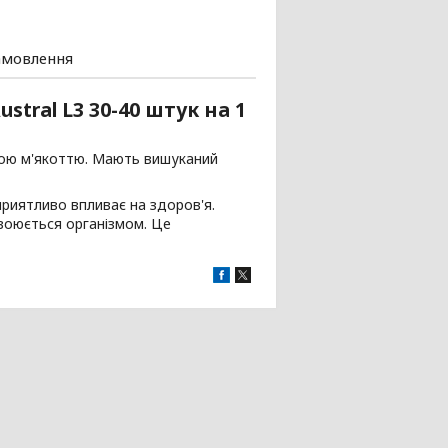
амовлення
tral L3 30-40 штук на 1
тою м'якоттю. Мають вишуканий
сприятливо впливає на здоров'я.
своюється організмом. Це