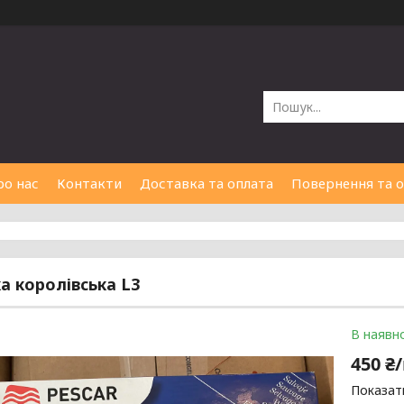
ро нас
Контакти
Доставка та оплата
Повернення та 
а королівська L3
В наявно
450 ₴
Показати