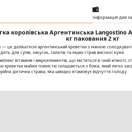
Інформація для з
ка королівська Аргентинська Langostino Aus
кг паковання 2 кг
 — це делікатесні аргентинський креветки з ніжною солодкува
дять для супів, закусок, салатів та інших страв високої кухні.
мплекс вітамінів і мікроелементів, що міститься в їхній м'якоті, 
кі креветки майже повністю складаються з білка, який легко за
рійна дієтична страва, яка швидко втамовує відчуття голоду