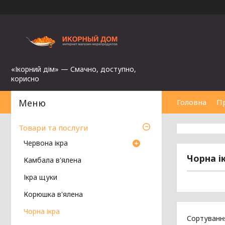
«Ікорний дім» — Смачно, доступно,
корисно
Головна
П
Товари та послуги
Червона ікра
Чорна і
Камбала в'ялена
Ікра щуки
Корюшка в'ялена
Чорна ікра