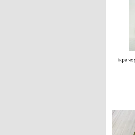
Ікра чо