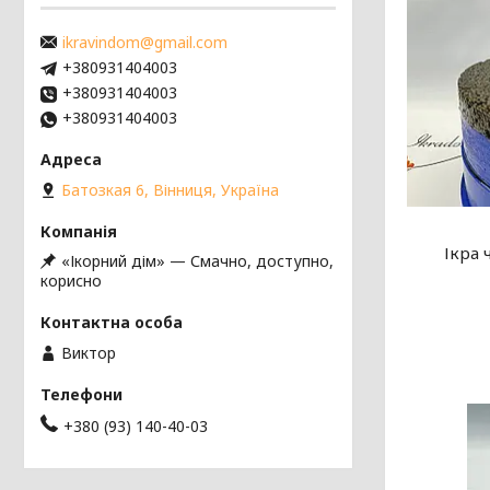
ikravindom@gmail.com
+380931404003
+380931404003
+380931404003
Батозкая 6, Вінниця, Україна
Ікра 
«Ікорний дім» — Смачно, доступно,
корисно
Виктор
+380 (93) 140-40-03