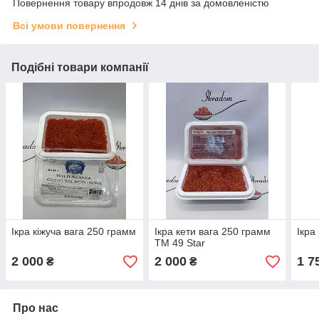
Повернення товару впродовж 14 днів за домовленістю
Всі умови повернення
Подібні товари компанії
Ікра кіжуча вага 250 грамм
Ікра кети вага 250 грамм
Ікра
TM 49 Star
2 000
2 000
1 7
₴
₴
Про нас