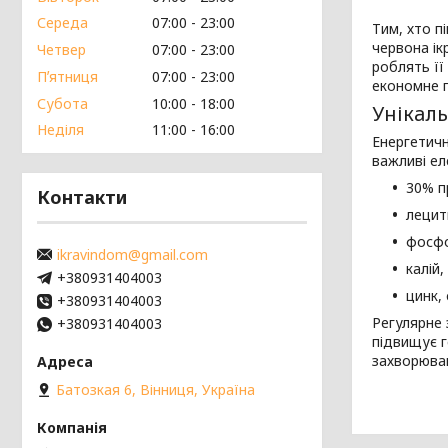
Середа
07:00
23:00
Тим, хто п
червона ік
Четвер
07:00
23:00
роблять її
Пʼятниця
07:00
23:00
економне п
Субота
10:00
18:00
Унікаль
Неділя
11:00
16:00
Енергетичн
важливі ел
30% п
Контакти
лецити
фосфо
ikravindom@gmail.com
калій,
+380931404003
цинк, 
+380931404003
Регулярне 
+380931404003
підвищує г
захворюван
Батозкая 6, Вінниця, Україна