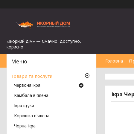
«Ікорний дім» — Смачно, доступно,
корисно
Головна
П
Товари та послуги
Червона ікра
Ікра Че
Камбала в'ялена
Ікра щуки
Корюшка в'ялена
Чорна ікра