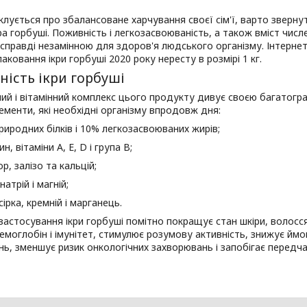
іклується про збалансоване харчування своєї сім'ї, варто зверну
ра горбуші. Поживність і легкозасвоюваність, а також вміст числе
 справді незамінною для здоров'я людського організму. Інтерне
аковання ікри горбуші 2020 року нересту в розмірі 1 кг.
ність ікри горбуші
ий і вітамінний комплекс цього продукту дивує своєю багатогранн
ементи, які необхідні організму впродовж дня:
риродних білків і 10% легкозасвоюваних жирів;
н, вітаміни А, Е, D і група В;
р, залізо та кальцій;
 натрій і магній;
сірка, кремній і марганець.
застосування ікри горбуші помітно покращує стан шкіри, волосся,
емоглобін і імунітет, стимулює розумову активність, знижує ймо
ь, зменшує ризик онкологічних захворювань і запобігає передча