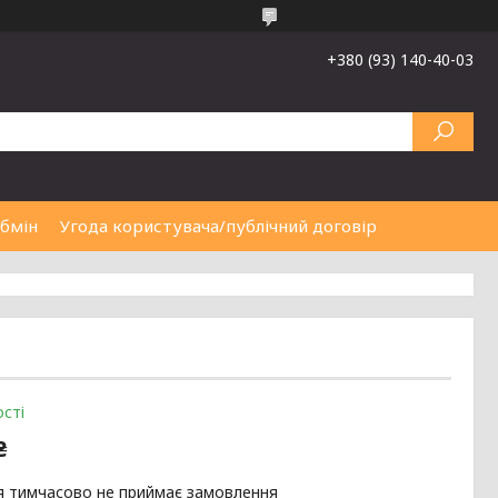
+380 (93) 140-40-03
обмін
Угода користувача/публічний договір
сті
₴
я тимчасово не приймає замовлення