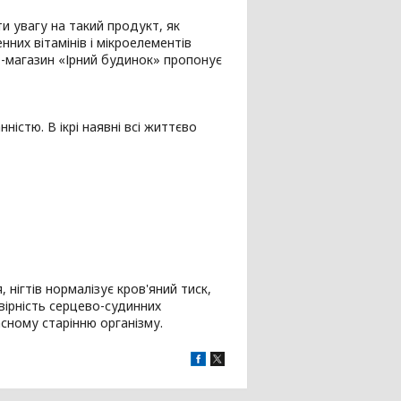
ти увагу на такий продукт, як
нних вітамінів і мікроелементів
т-магазин «Ірний будинок» пропонує
істю. В ікрі наявні всі життєво
 нігтів нормалізує кров'яний тиск,
вірність серцево-судинних
сному старінню організму.