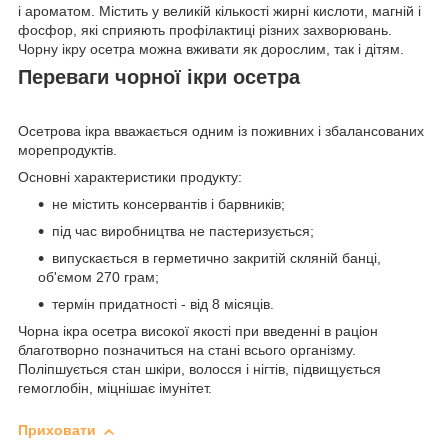
і ароматом. Містить у великій кількості жирні кислоти, магній і
фосфор, які сприяють профілактиці різних захворювань.
Чорну ікру осетра можна вживати як дорослим, так і дітям.
Переваги чорної ікри осетра
Осетрова ікра вважається одним із поживних і збалансованих
морепродуктів.
Основні характеристики продукту:
не містить консервантів і барвників;
під час виробництва не пастеризується;
випускається в герметично закритій скляній банці,
об'ємом 270 грам;
термін придатності - від 8 місяців.
Чорна ікра осетра високої якості при введенні в раціон
благотворно позначиться на стані всього організму.
Поліпшується стан шкіри, волосся і нігтів, підвищується
гемоглобін, міцнішає імунітет.
Приховати