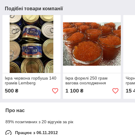
Подібні товари компанії
Ікра червона горбуша 140
Ікра форелі 250 грам
Чорн
грамів Lemberg
вагова охолодження
гра
500
1 100
15 
₴
₴
Про нас
89% позитивних з 20 відгуків за рік
Працює з 06.11.2012