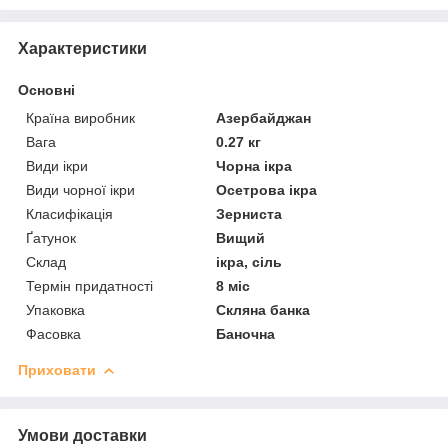
Характеристики
Основні
Країна виробник
Азербайджан
Вага
0.27 кг
Види ікри
Чорна ікра
Види чорної ікри
Осетрова ікра
Класифікація
Зерниста
Ґатунок
Вищий
Склад
ікра, сіль
Термін придатності
8 міс
Упаковка
Скляна банка
Фасовка
Баночна
Приховати
Умови доставки