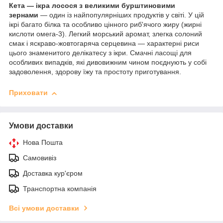
Кета — ікра лосося з великими бурштиновими
зернами
— один із найпопулярніших продуктів у світі. У цій
ікрі багато білка та особливо цінного риб'ячого жиру (жирні
кислоти омега-3). Легкий морський аромат, злегка солоний
смак і яскраво-жовтогаряча серцевина — характерні риси
цього знаменитого делікатесу з ікри. Смачні ласощі для
особливих випадків, які дивовижним чином поєднують у собі
задоволення, здорову їжу та простоту приготування.
Приховати
Умови доставки
Нова Пошта
Самовивіз
Доставка кур'єром
Транспортна компанія
Всі умови доставки