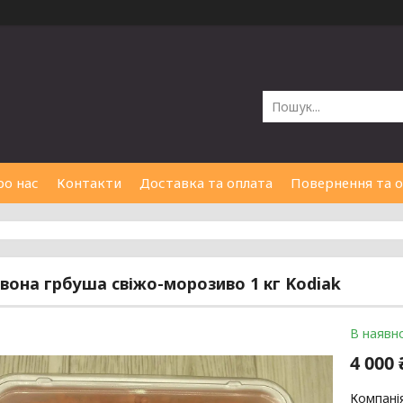
ро нас
Контакти
Доставка та оплата
Повернення та 
рвона грбуша свіжо-морозиво 1 кг Kodiak
В наявно
4 000 
Компані