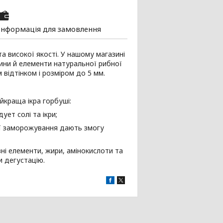
Інформація для замовлення
а високої якості. У нашому магазині
вини й елементи натуральної рибної
 відтінком і розміром до 5 мм.
йкраща ікра горбуші:
ует солі та ікри;
ї заморожування дають змогу
ні елементи, жири, амінокислоти та
и дегустацію.