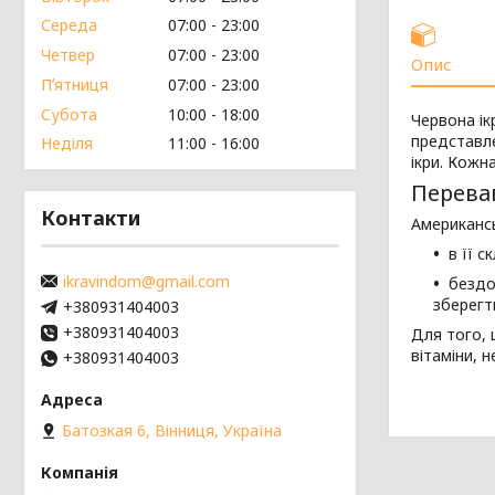
Середа
07:00
23:00
Четвер
07:00
23:00
Опис
Пʼятниця
07:00
23:00
Субота
10:00
18:00
Червона ік
представле
Неділя
11:00
16:00
ікри. Кожн
Переваг
Контакти
Американсь
в її 
ikravindom@gmail.com
бездо
зберегти
+380931404003
+380931404003
Для того, 
вітаміни, 
+380931404003
Батозкая 6, Вінниця, Україна