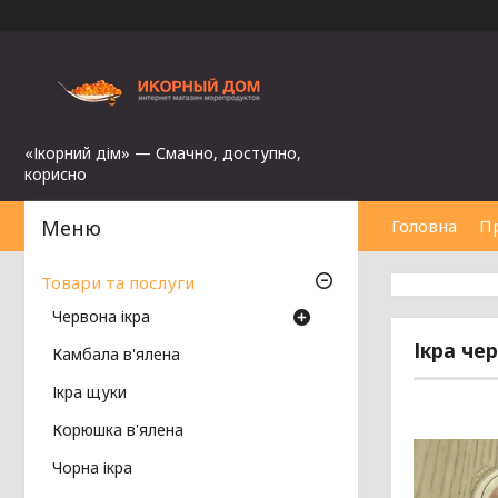
«Ікорний дім» — Смачно, доступно,
корисно
Головна
П
Товари та послуги
Червона ікра
Ікра че
Камбала в'ялена
Ікра щуки
Корюшка в'ялена
Чорна ікра