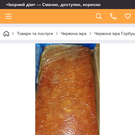
«Ікорний дім» — Смачно, доступно, корисно
Товари та послуги
Червона ікра
Червона ікра Горбуш